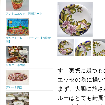
アントニエッタ・陶器アート
サルバトーレ・フェランテ【木彫絵
画】
リリエーボ陶器
す。実際に幾つも
エッセの為に描い
まず、大胆に施さ
デルータ陶器
ルーはとても綺麗