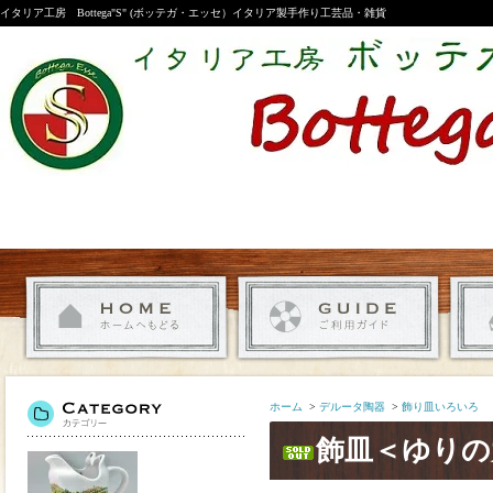
イタリア工房 Bottega"S" (ボッテガ・エッセ）イタリア製手作り工芸品・雑貨
ホーム
>
デルータ陶器
>
飾り皿いろいろ
飾皿＜ゆりの