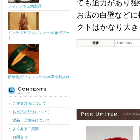
ても迫力があり独
フィレンツェ陶製品
お店の白壁などに
クトはかなり大き
インテリア/フィレンツェ/木象嵌アー
ト
型番
A1621C405
伝統雑貨/フィレンツェ/本革小銭入れ
ご注文方法について
お支払と配送について
返品・交換等について
よくあるご質問
お問合せ