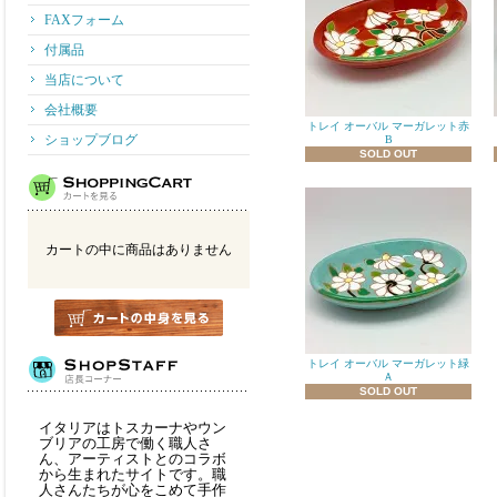
FAXフォーム
付属品
当店について
会社概要
トレイ オーバル マーガレット赤
ショップブログ
B
SOLD OUT
カートの中に商品はありません
トレイ オーバル マーガレット緑
Ａ
SOLD OUT
イタリアはトスカーナやウン
ブリアの工房で働く職人さ
ん、アーティストとのコラボ
から生まれたサイトです。職
人さんたちが心をこめて手作