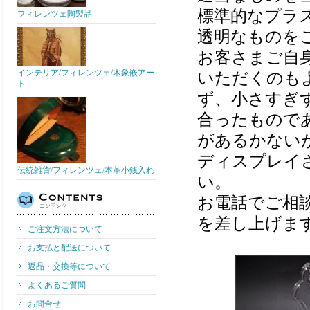
標準的なプラ
フィレンツェ陶製品
透明なものを
お客さまご自
インテリア/フィレンツェ/木象嵌アー
いただくのも
ト
ず、小さすぎ
合ったもので
があるかない
ディスプレイ
伝統雑貨/フィレンツェ/本革小銭入れ
い。
お電話でご相
を差し上げま
ご注文方法について
お支払と配送について
返品・交換等について
よくあるご質問
お問合せ