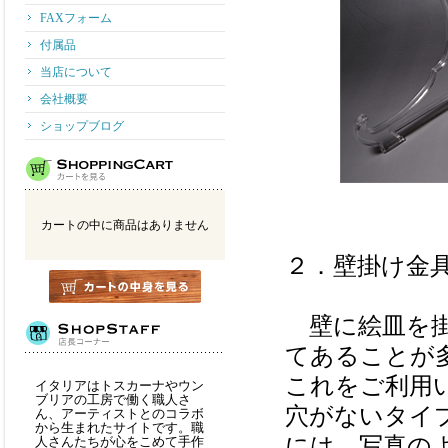
FAXフォーム
付属品
当店について
会社概要
ショップブログ
カートの中に商品はありません
２．壁掛け
壁に絵皿を掛
てあることが
これをご利用
イタリアはトスカーナやウン
ブリアの工房で働く職人さ
穴がないタイ
ん、アーティストとのコラボ
から生まれたサイトです。職
には、写真の
人さんたちが心をこめて手作