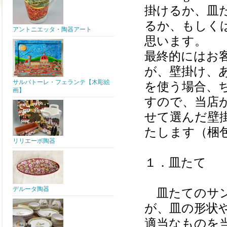
掛けるか、皿
るか、もしく
アントニエッタ・陶器アート
思います。
最終的にはお
が、壁掛け、
サルバトーレ・フェランテ【木彫絵
を使う場合、
画】
すので、当店
せて選んだ壁
たします（梱
リリエーボ陶器
１．皿たて
デルータ陶器
皿たてのサン
が、皿の形状
適当なものを