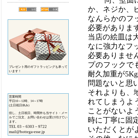
か、ネジか、
なんらかのフ
必要がありま
当店の絵皿は
なに強力なフ
必要ありませ
プのフックで
プレゼント用のギフトラッピングも承って
います！
耐久加重が5
問題ないと思
それよりも、
営業時間
れてしまうよ
平日10～12時、14～17時
(土日祝日休み)
ことがないよ
但し、土日祝日、時間外も当サイト・メー
ルでご注文、お問い合わせは受け付けてい
時に丁寧に固
ます。
TEL 03－6303－9722
いただくとが
mail@bottega-esse.jp