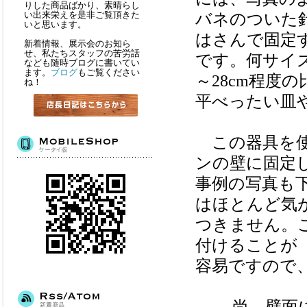
りした商品ばかり、素晴らし
い出来栄えを是非ご覧頂きた
バネのついた
いと思います。
はさんで固定
新着情報、展示会のお知ら
せ、私たちスタッフの苦労話
です。何サイ
なども随時ブログに書いてい
ます。
ブログ
もご覧ください
～28cm程度の
ね！
平べったい皿
この器具を使
ンの壁に固定
事例の写真も
はほとんど気
つきません。
付けることが
容易ですので
尚、壁面に取