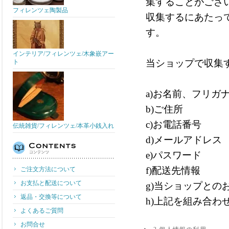
集することがござ
フィレンツェ陶製品
収集するにあたっ
す。
インテリア/フィレンツェ/木象嵌アー
当ショップで収集
ト
a)お名前、フリガ
b)ご住所
c)お電話番号
伝統雑貨/フィレンツェ/本革小銭入れ
d)メールアドレス
e)パスワード
f)配送先情報
ご注文方法について
お支払と配送について
g)当ショップとの
返品・交換等について
h)上記を組み合
よくあるご質問
お問合せ