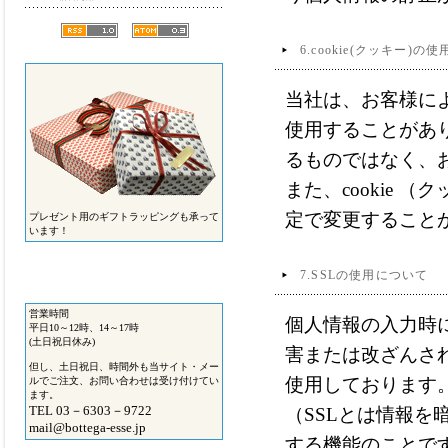
6.cookie(クッキー)の
当社は、お客様によ
使用することがあ
るものではなく、
また、cookie
定で変更すること
プレゼント用のギフトラッピングも承って
います！
7.SSLの使用について
営業時間
個人情報の入力時
平日10～12時、14～17時
(土日祝日休み)
害または改ざんされるこ
但し、土日祝日、時間外も当サイト・メー
使用しております
ルでご注文、お問い合わせは受け付けてい
ます。
TEL 03－6303－9722
（SSLとは情報
mail@bottega-esse.jp
する機能のことで