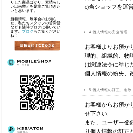
りした商品ばかり、素晴らし
c)当ショップを
い出来栄えを是非ご覧頂きた
いと思います。
新着情報、展示会のお知ら
せ、私たちスタッフの苦労話
なども随時ブログに書いてい
ます。
ブログ
もご覧ください
4.個人情報の安全管理
ね！
お客様よりお預か
理的、組織的、物
は関連法令に準じ
個人情報の紛失、
5.個人情報の訂正、削除
お客様からお預か
せ下さい。
また、ユーザー登
り個人情報の訂正