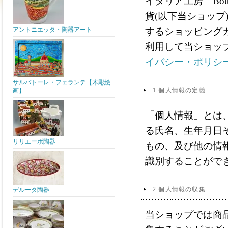
イタリア工房 Bot
貨(以下当ショップ
アントニエッタ・陶器アート
するショッピング
利用して当ショッ
イバシー・ポリシ
サルバトーレ・フェランテ【木彫絵
1.個人情報の定義
画】
「個人情報」とは
る氏名、生年月日
リリエーボ陶器
もの、及び他の情
識別することがで
2.個人情報の収集
デルータ陶器
当ショップでは商