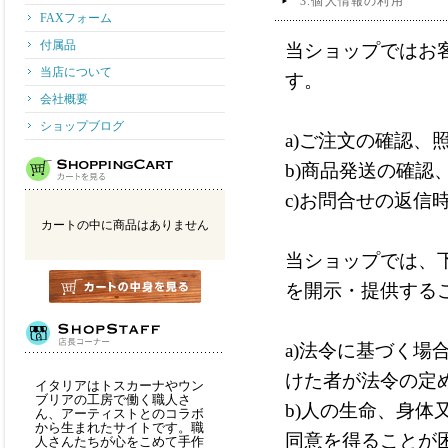
3.個人情報の利用
FAXフォーム
付属品
当ショップではお
当店について
す。
会社概要
ショップブログ
a)ご注文の確認、
b)商品発送の確認
c)お問合せの返信
カートの中に商品はありません
当ショップでは、
を開示・提供する
a)法令に基づく
けた者が法令の定
イタリアはトスカーナやウン
ブリアの工房で働く職人さ
b)人の生命、身
ん、アーティストとのコラボ
から生まれたサイトです。職
同意を得ることが
人さんたちが心をこめて手作