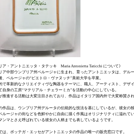
ア・アントニエッタ・タテッキ Maria Antonietta Taticchi について》
リア中部ウンブリア州ペルージャに生まれ、育ったアントニエッタは、デル
後、ペルージャの“ピエトロ・ヴァヌッチ”美術大学を卒業。
的で革新的なクリエイティヴな陶器をテーマに、職人、アーティスト、デザ
て自身の工房“マテリアル・チェラーミカ”を活動の中心にしている。
が推進する活動は大変注目されており、作品はイタリア国内外で大変称賛さ
の作品は、ウンブリア州デルータの伝統的な技法を基にしているが、彼女の
ペルージャの街などを色鮮やかに自由に描く作風はオリジナリティに溢れて
マンマとさえ呼ばれている彼女の人柄までも表しているようです。
では、ボッテガ・エッセがアントニエッタの作品の唯一の販売窓口です。