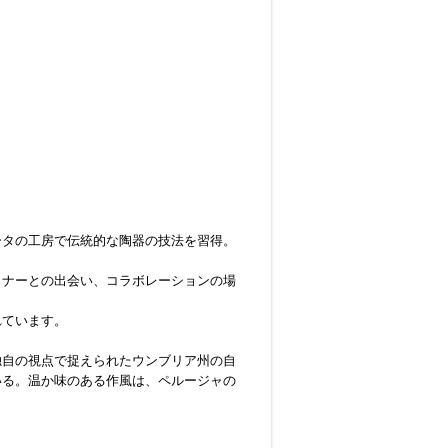
ータの工房で伝統的な陶器の技法を習得。
イナーとの出会い、コラボレーションの場
れています。
独自の視点で捉えられたウンブリア州の自
いる。温か味のある作風は、ペルージャの