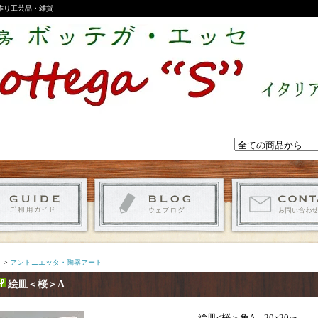
手作り工芸品・雑貨
>
アントニエッタ・陶器アート
絵皿＜桜＞A
絵皿<桜＞角A 20×20㎝