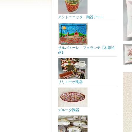
アントニエッタ・陶器アート
サルバトーレ・フェランテ【木彫絵
画】
リリエーボ陶器
デルータ陶器