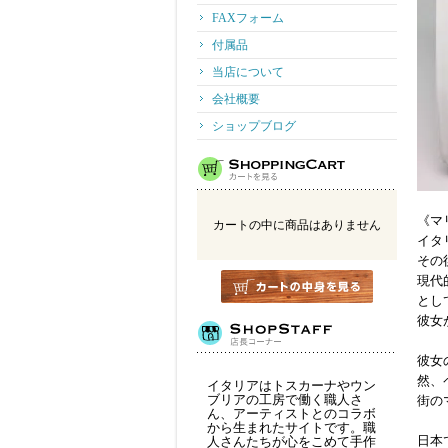
FAXフォーム
付属品
当店について
会社概要
ショップブログ
《マリ
カートの中に商品はありません
イタ
その
現代
とし
彼女
彼女
然、
イタリアはトスカーナやウン
ブリアの工房で働く職人さ
街の
ん、アーティストとのコラボ
から生まれたサイトです。職
日本
人さんたちが心をこめて手作